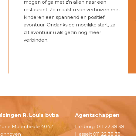
mogen of ga met z’n allen naar een
restaurant. Zo maakt u van verhuizen met
kinderen een spannend en positief
avontuur! Ondanks de moeilijke start, zal
dit avontuur u als gezin nog meer
verbinden.
izingen R. Louis bvba
Agentschappen
one Molenheide 4042
Limburg:
011 22 38 38
Zonhoven
Hasselt
011 22 38 38