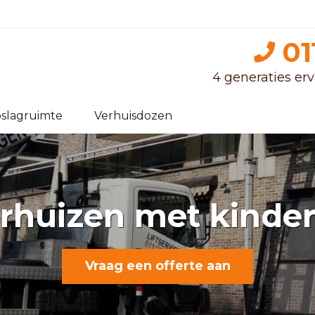
01
4 generaties erva
slagruimte
Verhuisdozen
rhuizen met kinde
Vraag een offerte aan