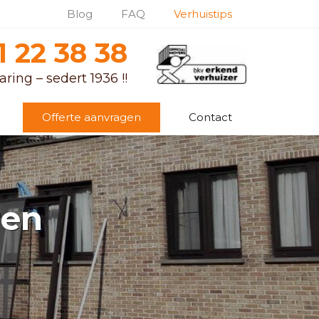
Blog
FAQ
Verhuistips
1 22 38 38
ring – sedert 1936 !!
Offerte aanvragen
Contact
ren