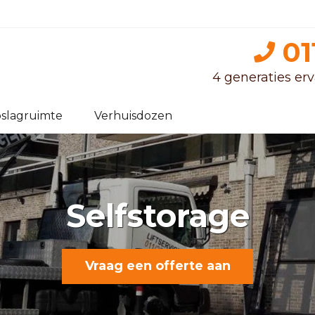
01
4 generaties erva
slagruimte
Verhuisdozen
Selfstorage
Vraag een offerte aan