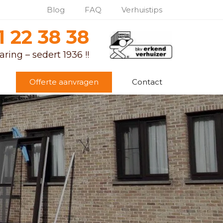
Blog
FAQ
Verhuistips
1 22 38 38
ring – sedert 1936 !!
Offerte aanvragen
Contact