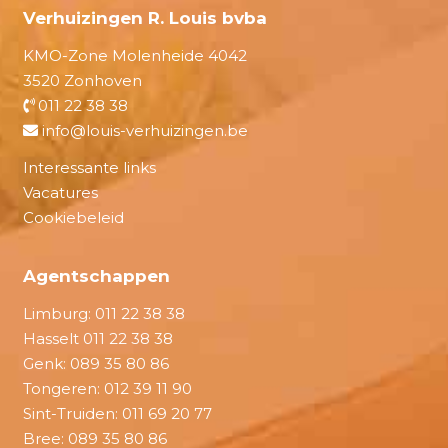
Verhuizingen R. Louis bvba
KMO-Zone Molenheide 4042
3520 Zonhoven
011 22 38 38
info@louis-verhuizingen.be
Interessante links
Vacatures
Cookiebeleid
Agentschappen
Limburg:
011 22 38 38
Hasselt
011 22 38 38
Genk:
089 35 80 86
Tongeren:
012 39 11 90
Sint-Truiden:
011 69 20 77
Bree:
089 35 80 86