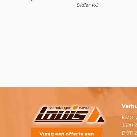
ping was ook
Didier V.G.
ankt.
Verhu
KMO-Z
3520 
011 
Vraag een offerte aan