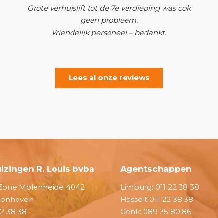
Grote verhuislift tot de 7e verdieping was ook
geen probleem.
Vriendelijk personeel – bedankt.
Lees al onze reviews
izingen R. Louis bvba
Agentschappen
one Molenheide 4042
Limburg:
011 22 38 38
Zonhoven
Hasselt
011 22 38 38
22 38 38
Genk:
089 35 80 86