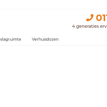
01
4 generaties erva
slagruimte
Verhuisdozen