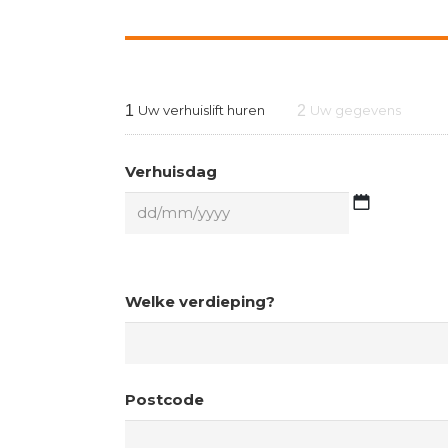
1
2
Uw verhuislift huren
Uw gegevens
Verhuisdag
DD
slash
MM
slash
Welke verdieping?
YYYY
Postcode