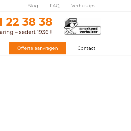
Blog
FAQ
Verhuistips
1 22 38 38
ring – sedert 1936 !!
Offerte aanvragen
Contact